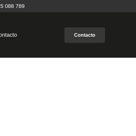
5 088 789
ontacto
Contacto