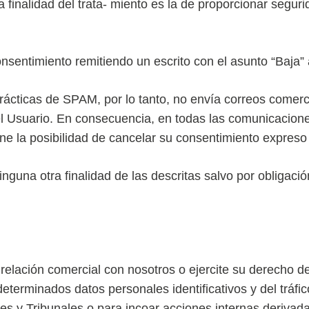
a finalidad del trata- miento es la de proporcionar segur
sentimiento remitiendo un escrito con el asunto “Baja
icas de SPAM, por lo tanto, no envía correos comerci
el Usuario. En consecuencia, en todas las comunicacione
a posibilidad de cancelar su consentimiento expreso p
guna otra finalidad de las descritas salvo por obligación
elación comercial con nosotros o ejercite su derecho de 
terminados datos personales identificativos y del tráfi
ces y Tribunales o para incoar acciones internas derivad